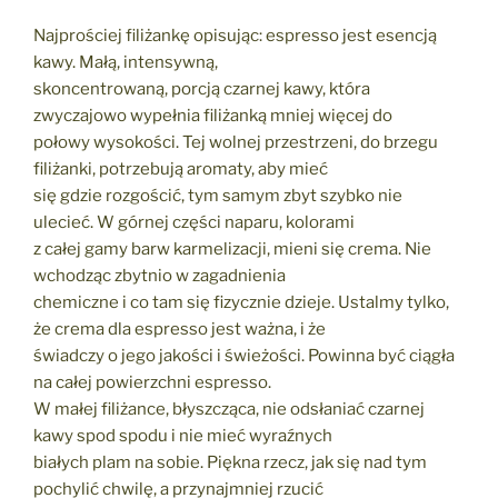
Najprościej filiżankę opisując: espresso jest esencją
kawy. Małą, intensywną,
skoncentrowaną, porcją czarnej kawy, która
zwyczajowo wypełnia filiżanką mniej więcej do
połowy wysokości. Tej wolnej przestrzeni, do brzegu
filiżanki, potrzebują aromaty, aby mieć
się gdzie rozgościć, tym samym zbyt szybko nie
ulecieć. W górnej części naparu, kolorami
z całej gamy barw karmelizacji, mieni się crema. Nie
wchodząc zbytnio w zagadnienia
chemiczne i co tam się fizycznie dzieje. Ustalmy tylko,
że crema dla espresso jest ważna, i że
świadczy o jego jakości i świeżości. Powinna być ciągła
na całej powierzchni espresso.
W małej filiżance, błyszcząca, nie odsłaniać czarnej
kawy spod spodu i nie mieć wyraźnych
białych plam na sobie. Piękna rzecz, jak się nad tym
pochylić chwilę, a przynajmniej rzucić