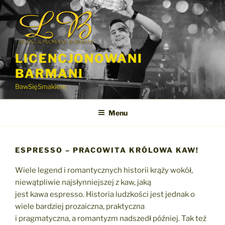
Przejdź
do
treści
LICENCJONOWANI
BARMANI
BawSięSmakiem
Menu
ESPRESSO – PRACOWITA KRÓLOWA KAW!
Wiele legend i romantycznych historii krąży wokół,
niewątpliwie najsłynniejszej z kaw, jaką
jest kawa espresso. Historia ludzkości jest jednak o
wiele bardziej prozaiczna, praktyczna
i pragmatyczna, a romantyzm nadszedł później. Tak też