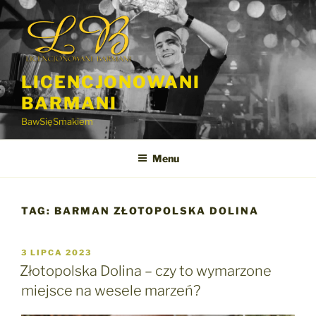
Przejdź
do
treści
LICENCJONOWANI
BARMANI
BawSięSmakiem
Menu
TAG:
BARMAN ZŁOTOPOLSKA DOLINA
OPUBLIKOWANE
3 LIPCA 2023
W
Złotopolska Dolina – czy to wymarzone
miejsce na wesele marzeń?