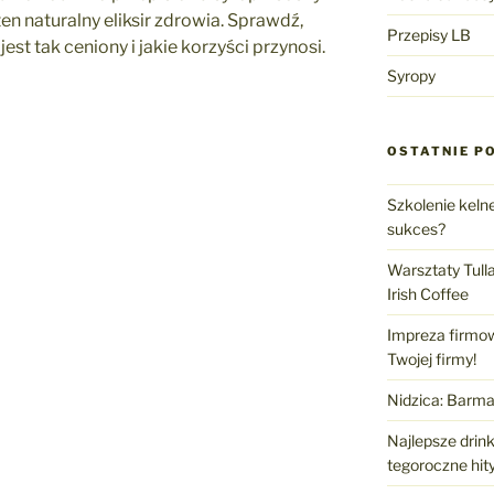
en naturalny eliksir zdrowia. Sprawdź,
Przepisy LB
st tak ceniony i jakie korzyści przynosi.
Syropy
OSTATNIE P
Szkolenie keln
sukces?
Warsztaty Tull
Irish Coffee
Impreza firmow
Twojej firmy!
Nidzica: Barma
Najlepsze drin
tegoroczne hity