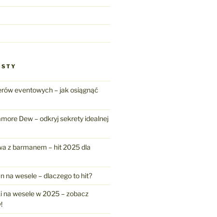
OSTY
erów eventowych – jak osiągnąć
amore Dew – odkryj sekrety idealnej
a z barmanem – hit 2025 dla
n na wesele – dlaczego to hit?
ki na wesele w 2025 – zobacz
!