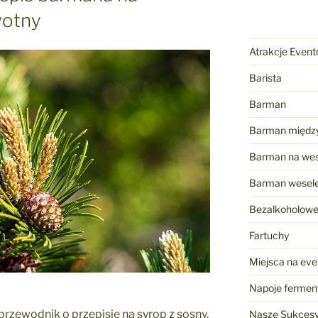
wotny
Atrakcje Even
Barista
Barman
Barman międz
Barman na wes
Barman wesel
Bezalkoholow
Fartuchy
Miejsca na eve
Napoje ferme
rzewodnik o przepisie na syrop z sosny.
Nasze Sukces