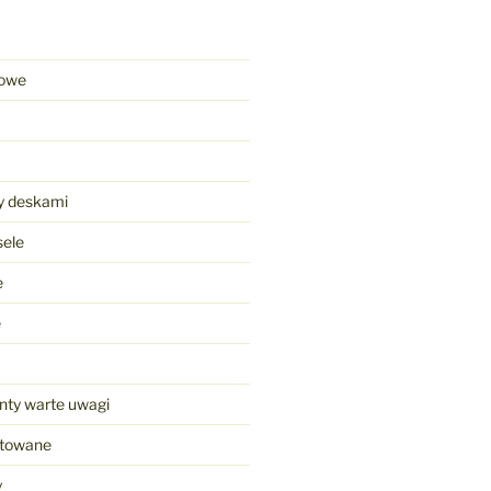
towe
y deskami
ele
e
e
nty warte uwagi
ntowane
y