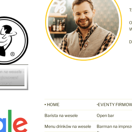
T
O
W
D
•
HOME
•EVENTY FIRMO
Barista na wesele
Open bar
Menu drinków na wesele
Barman na imprez