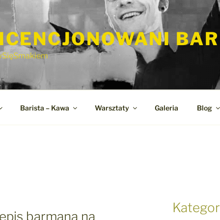
ICENCJONOWANI BA
wSięSmakiem
Barista – Kawa
Warsztaty
Galeria
Blog
E
Kategor
zepis barmana na