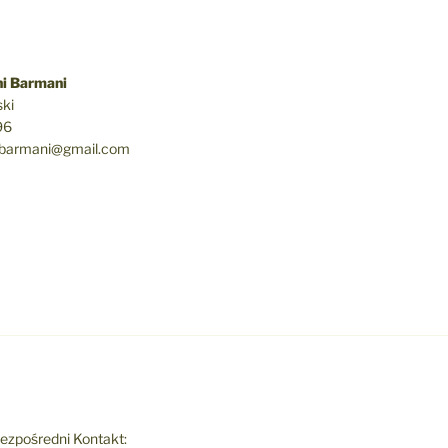
i Barmani
ki
96
ibarmani@gmail.com
ezpośredni Kontakt: