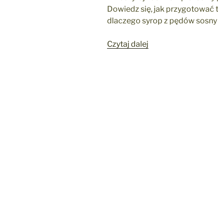
Dowiedz się, jak przygotować t
dlaczego syrop z pędów sosny je
„Syrop
Czytaj dalej
z
sosny
–
przepis
barmana
na
naturalny
hit
zdrowotny”