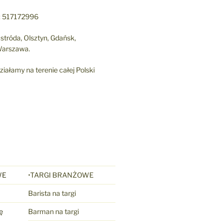
: 517172996
stróda, Olsztyn, Gdańsk,
arszawa.
ziałamy na terenie całej Polski
WE
•TARGI BRANŻOWE
Barista na targi
ę
Barman na targi