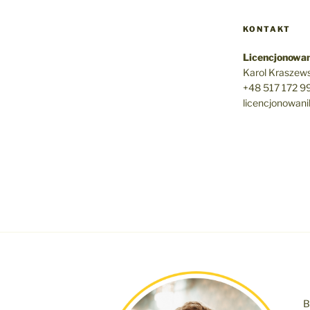
KONTAKT
Licencjonowan
Karol Kraszews
+48 517 172 9
licencjonowan
B