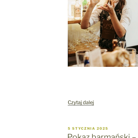
„Barman
Czytaj dalej
na
domówkę
–
OPUBLIKOWANE
5 STYCZNIA 2025
sposób
W
Pokaz barmański –