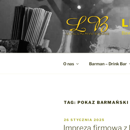
Przejdź
do
treści
L
Ba
O nas
Barman – Drink Bar
TAG:
POKAZ BARMAŃSKI
OPUBLIKOWANE
26 STYCZNIA 2025
W
Impreza firmowa z