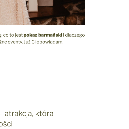
, co to jest
pokaz barmański
i dlaczego
różne eventy. Już Ci opowiadam.
 atrakcja, która
ości