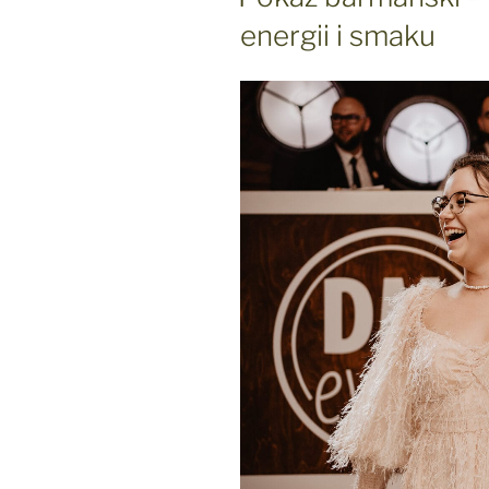
na
energii i smaku
niezapomnianą
imprezę
w
domu”