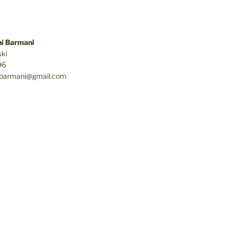
i Barmani
ki
96
ibarmani@gmail.com