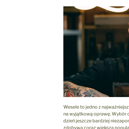
smaku”
Wesele to jedno z najważniejsz
na wyjątkową oprawę. Wybór o
dzień jeszcze bardziej niezapom
zdobywa coraz większą popula