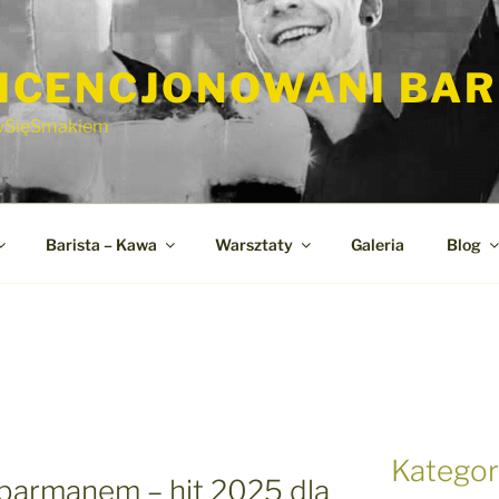
ICENCJONOWANI BA
wSięSmakiem
Barista – Kawa
Warsztaty
Galeria
Blog
Kategor
 barmanem – hit 2025 dla