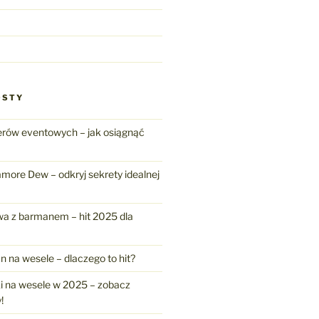
OSTY
erów eventowych – jak osiągnąć
amore Dew – odkryj sekrety idealnej
a z barmanem – hit 2025 dla
n na wesele – dlaczego to hit?
ki na wesele w 2025 – zobacz
!