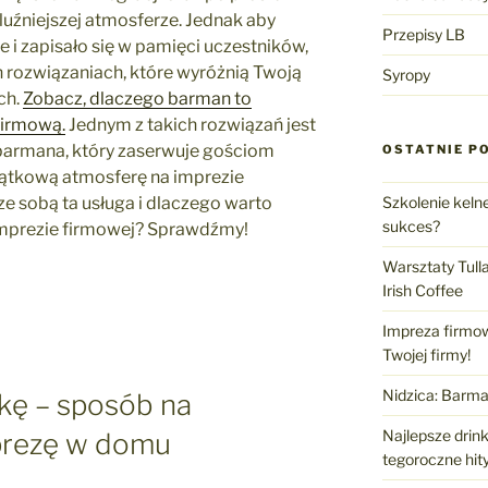
uźniejszej atmosferze. Jednak aby
Przepisy LB
 i zapisało się w pamięci uczestników,
 rozwiązaniach, które wyróżnią Twoją
Syropy
ch.
Zobacz, dlaczego barman to
firmową.
Jednym z takich rozwiązań jest
 barmana, który zaserwuje gościom
OSTATNIE P
jątkową atmosferę na imprezie
Szkolenie keln
 ze sobą ta usługa i dlaczego warto
sukces?
mprezie firmowej? Sprawdźmy!
Warsztaty Tull
Irish Coffee
Impreza firmow
Twojej firmy!
Nidzica: Barma
ę – sposób na
Najlepsze drin
prezę w domu
tegoroczne hity