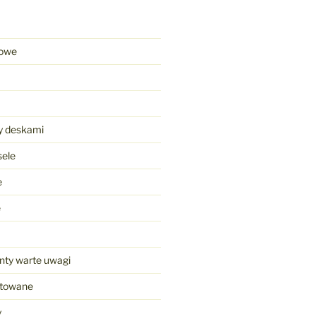
towe
y deskami
ele
e
e
nty warte uwagi
ntowane
y