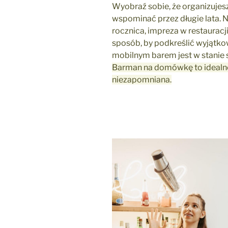
Twojej
Wyobraź sobie, że organizujes
firmy!”
wspominać przez długie lata. Ni
rocznica, impreza w restauracj
sposób, by podkreślić wyjątk
mobilnym barem jest w stanie 
Barman na domówkę to idealne
niezapomniana.