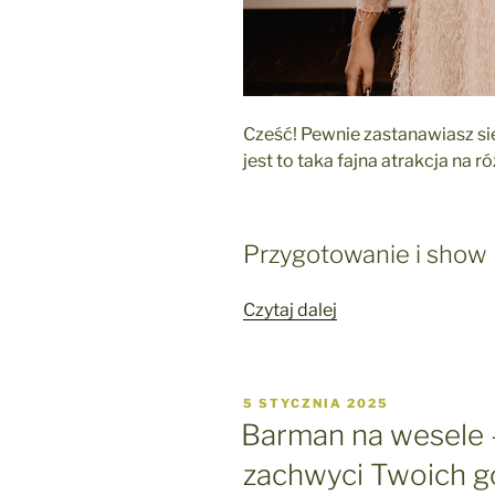
Cześć! Pewnie zastanawiasz się
jest to taka fajna atrakcja na 
Przygotowanie i show
„Pokaz
Czytaj dalej
barmański
–
efektowne
OPUBLIKOWANE
5 STYCZNIA 2025
show
W
Barman na wesele –
pełne
zachwyci Twoich g
energii
i