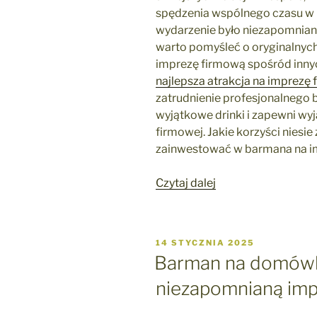
spędzenia wspólnego czasu w l
wydarzenie było niezapomniane
warto pomyśleć o oryginalnych
imprezę firmową spośród inny
najlepsza atrakcja na imprezę 
zatrudnienie profesjonalnego
wyjątkowe drinki i zapewni wy
firmowej. Jakie korzyści niesie
zainwestować w barmana na i
„Impreza
Czytaj dalej
firmowa
z
barmanem
OPUBLIKOWANE
14 STYCZNIA 2025
–
W
Barman na domówk
hit
niezapomnianą im
2025
dla