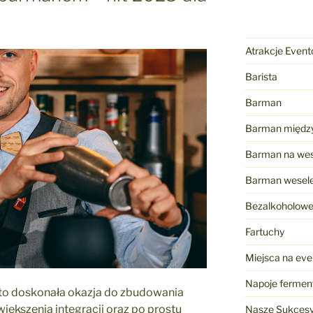
Atrakcje Even
Barista
Barman
Barman międz
Barman na wes
Barman wesel
Bezalkoholow
Fartuchy
Miejsca na eve
Napoje ferme
 to doskonała okazja do zbudowania
zwiększenia integracji oraz po prostu
Nasze Sukces