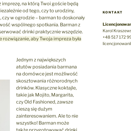
z imprezę, na którą Twoi goście będą
ezależnie od tego, czy to urodziny,
KONTAKT
i, czy w ogrodzie – barman to doskonały
Licencjonowan
owość wspólnego spotkania. Barman z
Karol Kraszews
serwować drinki praktycznie wszędzie.
+48 517 172 9
 rozwiązanie, aby Twoja impreza była
licencjonowan
Jednym z największych
atutów posiadania barmana
na domówce jest możliwość
skosztowania różnorodnych
drinków. Klasyczne koktajle,
takie jak Mojito, Margarita,
czy Old Fashioned, zawsze
cieszą się dużym
zainteresowaniem. Ale to nie
wszystko! Barman może
także przygotowywać drinki