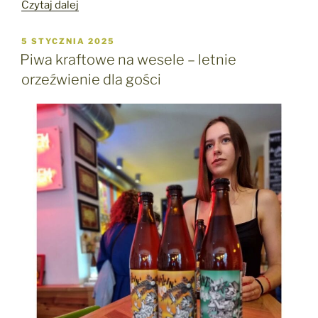
„Praca
Czytaj dalej
barmana
za
OPUBLIKOWANE
5 STYCZNIA 2025
W
kulisami
Piwa kraftowe na wesele – letnie
–
orzeźwienie dla gości
tajemnice
drink
baru”