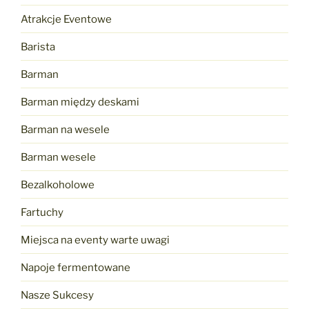
orzeźwienie
Atrakcje Eventowe
dla
gości”
Barista
Barman
Barman między deskami
Barman na wesele
Barman wesele
Bezalkoholowe
Fartuchy
Miejsca na eventy warte uwagi
Napoje fermentowane
Nasze Sukcesy