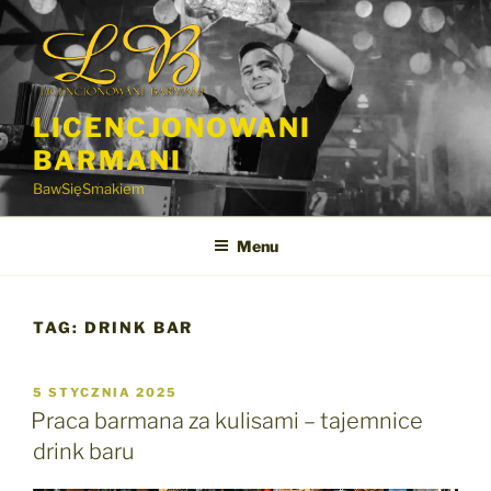
Przejdź
do
treści
LICENCJONOWANI
BARMANI
BawSięSmakiem
Menu
TAG:
DRINK BAR
OPUBLIKOWANE
5 STYCZNIA 2025
W
Praca barmana za kulisami – tajemnice
drink baru