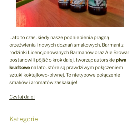
Lato to czas, kiedy nasze podniebienia pragną
orzeźwienia i nowych doznań smakowych. Barmani z
rodzinki Licencjonowanych Barmanów oraz Ale Browar
postanowili pójść o krok dalej, tworząc autorskie
piwa
kraftowe
na lato, które są prawdziwym połączeniem
sztuki koktajlowo-piwnej. To nietypowe połączenie
smaków i aromatów zaskakuje!
„Piwa
Czytaj dalej
kraftowe
na
Kategorie
wesele
–
letnie