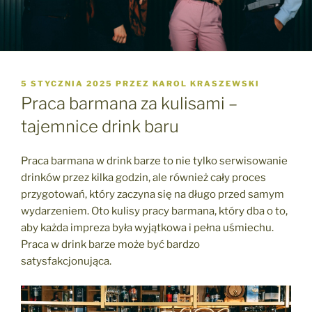
OPUBLIKOWANE
5 STYCZNIA 2025
PRZEZ
KAROL KRASZEWSKI
W
Praca barmana za kulisami –
tajemnice drink baru
Praca barmana w drink barze to nie tylko serwisowanie
drinków przez kilka godzin, ale również cały proces
przygotowań, który zaczyna się na długo przed samym
wydarzeniem. Oto kulisy pracy barmana, który dba o to,
aby każda impreza była wyjątkowa i pełna uśmiechu.
Praca w drink barze może być bardzo
satysfakcjonująca.