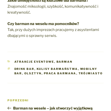
Jakie umiejętności są kluczowe dla barmana?
Znajomość miksologii, szybkość, komunikatywność i
kreatywność.
Czy barman na weselu ma pomocników?
Tak, przy dużych imprezach pracujemy z asystentami
dbającymi o sprawny serwis.
KATEGORIE
ATRAKCJE EVENTOWE
,
BARMAN
TAGI
DRINK BAR
,
KULISY BARMAŃSTWA
,
MOBILNY
BAR
,
OLSZTYN
,
PRACA BARMANA
,
TRÓJMIASTO
Nawigacja
Poprzedni
POPRZEDNI
wpisu
wpis
Barman na wesele – jak stworzyć wyjątkową