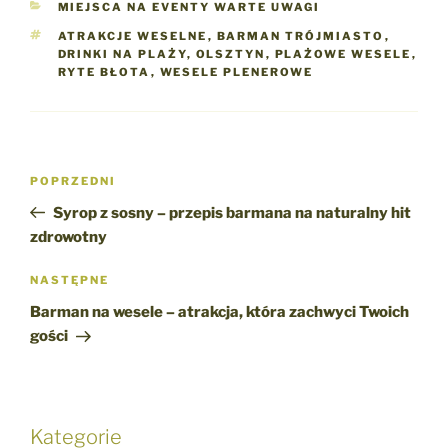
KATEGORIE
MIEJSCA NA EVENTY WARTE UWAGI
TAGI
ATRAKCJE WESELNE
,
BARMAN TRÓJMIASTO
,
DRINKI NA PLAŻY
,
OLSZTYN
,
PLAŻOWE WESELE
,
RYTE BŁOTA
,
WESELE PLENEROWE
Nawigacja
Poprzedni
POPRZEDNI
wpisu
wpis
Syrop z sosny – przepis barmana na naturalny hit
zdrowotny
Następny
NASTĘPNE
wpis
Barman na wesele – atrakcja, która zachwyci Twoich
gości
Kategorie