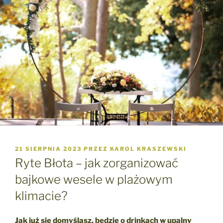
OPUBLIKOWANE
21 SIERPNIA 2023
PRZEZ
KAROL KRASZEWSKI
W
Ryte Błota – jak zorganizować
bajkowe wesele w plażowym
klimacie?
Jak już się domyślasz, będzie o drinkach w upalny