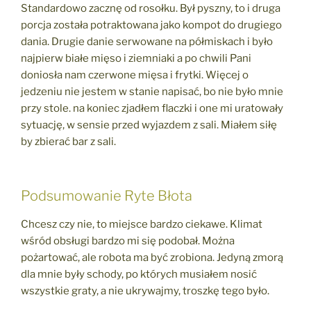
Standardowo zacznę od rosołku. Był pyszny, to i druga
porcja została potraktowana jako kompot do drugiego
dania. Drugie danie serwowane na półmiskach i było
najpierw białe mięso i ziemniaki a po chwili Pani
doniosła nam czerwone mięsa i frytki. Więcej o
jedzeniu nie jestem w stanie napisać, bo nie było mnie
przy stole. na koniec zjadłem flaczki i one mi uratowały
sytuację, w sensie przed wyjazdem z sali. Miałem siłę
by zbierać bar z sali.
Podsumowanie Ryte Błota
Chcesz czy nie, to miejsce bardzo ciekawe. Klimat
wśród obsługi bardzo mi się podobał. Można
pożartować, ale robota ma być zrobiona. Jedyną zmorą
dla mnie były schody, po których musiałem nosić
wszystkie graty, a nie ukrywajmy, troszkę tego było.